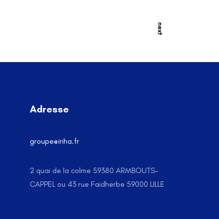
Prendre rendez-vous
next
 formations
Tarifs
Contact
Adresse
groupe@iriha.
fr
2 quai de la colme 59380 ARMBOUTS-
CAPPEL ou 43 rue Faidherbe 59000 LILLE