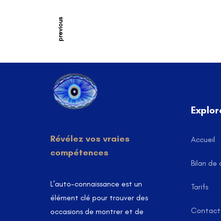
06 30 64 74 37
groupe@iriha.fr
previous
Explor
Révélez vos vraies
Accueil
compétences
Bilan de
L’auto-connaissance est un
Tarifs
élément clé pour trouver des
Contact
occasions de montrer et de