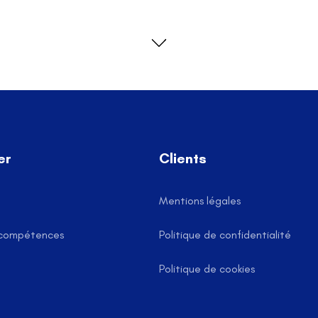
Lun-Ven: 9h-18h
Bilan de compétences
Coaching
Nos
er
Clients
Mentions légales
 compétences
Politique de confidentialité
Politique de cookies