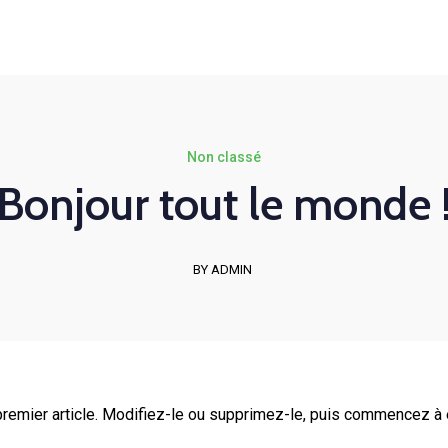
Mon-Fri 8am - 6pm
Bilan de compétences
Coaching
Nos formations
Non classé
Bonjour tout le monde 
BY ADMIN
remier article. Modifiez-le ou supprimez-le, puis commencez à é